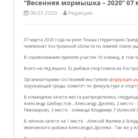
“Весенняя мормышка – 2020” 07 м
08.03.2020
Редакция
07 марта 2020 года на реке Покша (территория Гран
чемпионат Костромской области по зимней ловле ры
В соревнованиях приняли участие 10 команд, в том 
Всего на лёд вышло 32 рыбака-спортсмена из Костро
Организаторами состязаний выступили
федерация р
окружающей среды, комитет по физкультуре и спорт
В командном зачете места распределились следующи
Александр Шеберстов , Александр Дусеев), 2 место -
Пивоваров), 3 место - команда Владимир-7 (Алексей 
В личном зачете на 1 месте - Алексей Жиляев (г.Влад
ивановского рыбака Александра Дусеева . Так же у Ал