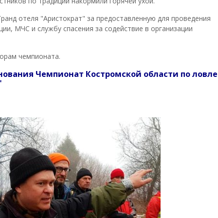
тников по традиции накормили горячей ухой.
ранд отеля "Аристократ" за предоставленную для проведения
ии, МЧС и службу спасения за содействие в организации
сорам чемпионата.
нования Чемпионат Костромской области по ловле
"