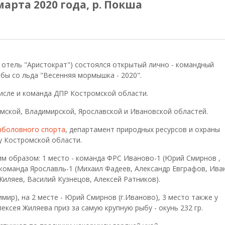
арта 2020 года, р. Покша
д отель "Аристократ") состоялся открытый лично - командный
бы со льда "Весенняя мормышка - 2020".
числе и команда ДПР Костромской области.
мской, Владимирской, Ярославской и Ивановской областей.
ыболовного спорта
, департамент природных ресурсов и охраны
у Костромской области.
м образом: 1 место - команда ФРС Иваново-1 (Юрий Смирнов ,
 команда Ярославль-1 (Михаил Фадеев, Александр Евграфов, Ива
Жиляев, Василий Кузнецов, Алексей Ратников).
имир), на 2 месте - Юрий Смирнов (г.Иваново), 3 место также у
ексея Жиляева приз за самую крупную рыбу - окунь 232 гр.