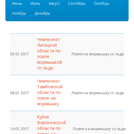
Июнь
Июль
Август
Сентябрь
Октябрь
Всероссийские правила
Ноябрь
Декабрь
Судейские документы
Чемпионат
Липецкой
области по
03.01.2017
Ловля на мормышку со льда
ловле
мормышкой
со льда
Чемпионат
Тамбовской
области по
08.01.2017
Ловля на мормышку со льда
ловле на
мормышку
Кубок
Воронежской
области по
14.01.2017
Ловля на мормышку со льда
ловле на