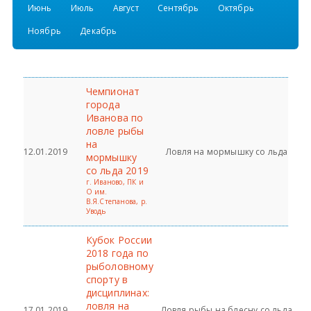
Июнь
Июль
Август
Сентябрь
Октябрь
Всероссийские правила
Ноябрь
Декабрь
Судейские документы
Чемпионат
города
Иванова по
ловле рыбы
на
12.01.2019
Ловля на мормышку со льда
мормышку
со льда 2019
г. Иваново, ПК и
О им.
В.Я.Степанова, р.
Уводь
Кубок России
2018 года по
рыболовному
спорту в
дисциплинах:
ловля на
17.01.2019
Ловля рыбы на блесну со льда