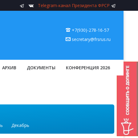
Telegram-канал Президента ФРСР
+7(930)-278-16-57
secretary@frsrus.ru
АРХИВ
ДОКУМЕНТЫ
КОНФЕРЕНЦИЯ 2026
рь
Декабрь