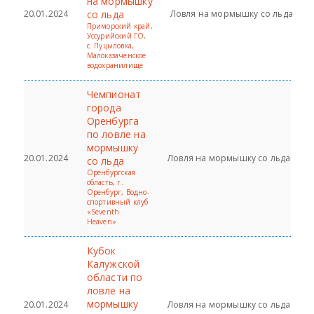
на мормышку
20.01.2024
со льда
Ловля на мормышку со льда
Приморский край,
Уссурийский ГО,
с. Пуцыловка,
Малоказаченское
водохранилище
Чемпионат
города
Оренбурга
по ловле на
мормышку
20.01.2024
Ловля на мормышку со льда
со льда
Оренбургская
область, г.
Оренбург, Водно-
спортивный клуб
«Seventh
Heaven»
Кубок
Калужской
области по
ловле на
мормышку
20.01.2024
Ловля на мормышку со льда