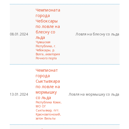
Чемпионата
города
Чебоксары
по ловле на
блесну со
08.01.2024
Ловля на блесну со льда
льда
Чувашская
Республика, г.
Чебоксары, р.
Волга, акватория
Речного порта
Чемпионат
города
Сыктывкара
по ловле на
мормышку
13.01.2024
Ловля на мормышку со льда
со льда
Республика Коми,
МО ОГ
Сыктывкар, пгт.
Краснозатонский,
затон Вильты