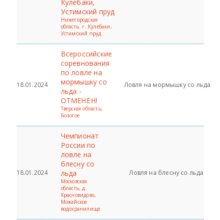
Кулебаки,
Устимский пруд
Нижегородская
область. г. Кулебаки,
Устимский пруд
Всероссийские
соревнования
по ловле на
мормышку со
18.01.2024
Ловля на мормышку со льда
льда -
ОТМЕНЁН!
Тверская область,
Бологое
Чемпионат
России по
ловле на
блесну со
18.01.2024
льда
Ловля на блесну со льда
Московская
область, д.
Красновидово,
Можайское
водохранилище