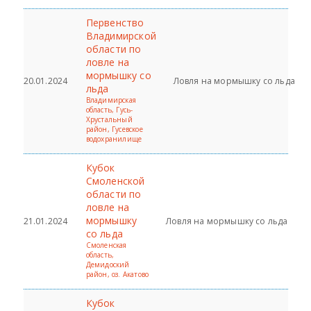
Первенство
Владимирской
области по
ловле на
мормышку со
20.01.2024
Ловля на мормышку со льда
льда
Владимирская
область, Гусь-
Хрустальный
район, Гусевское
водохранилище
Кубок
Смоленской
области по
ловле на
мормышку
21.01.2024
Ловля на мормышку со льда
со льда
Смоленская
область,
Демидоский
район, оз. Акатово
Кубок