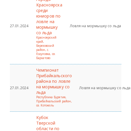
Красноярска
среди
юниоров по
ловле на
27.01.2024
Ловля на мормышку со льда
мормышку
со льда
Красноярский
край,
Березовский
район, с.
Есауловка, оз.
Бархатово
Чемпионат
Прибайкальского
района по ловле
на мормышку со
27.01.2024
Ловля на мормышку со льда
льда
Республика Бурятия,
Прибайкальский район,
оз. Котокель
Кубок
Тверской
области по