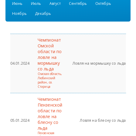
Июнь
Июль
Август
Сентябрь
Октябрь
Всероссийские правила
Ноябрь
Декабрь
Судейские документы
Чемпионат
Омской
области по
ловле на
мормышку
04.01.2024
Ловля на мормышку со льда
со льда
Омская область,
Любинский
район, оз.
Старица
Чемпионат
Пензенской
области по
ловле на
05.01.2024
Ловля на блесну со льда
блесну со
льда
Пензенская