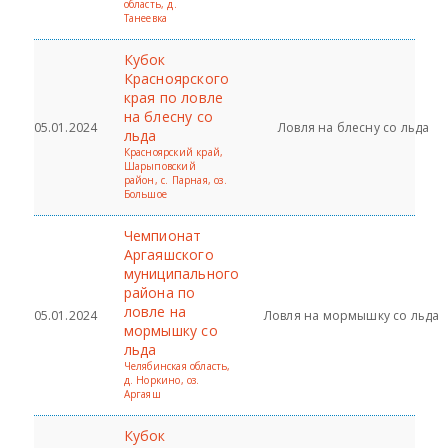
область, д.
Танеевка
Кубок
Красноярского
края по ловле
на блесну со
05.01.2024
Ловля на блесну со льда
льда
Красноярский край,
Шарыповский
район, с. Парная, оз.
Большое
Чемпионат
Аргаяшского
муниципального
района по
ловле на
05.01.2024
Ловля на мормышку со льда
мормышку со
льда
Челябинская область,
д. Норкино, оз.
Аргаяш
Кубок