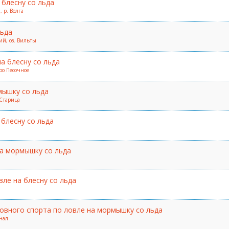
 блесну со льда
 р. Волга
льда
ий, оз. Вильты
а блесну со льда
еро Песочное
мышку со льда
 Старица
блесну со льда
а мормышку со льда
ле на блесну со льда
вного спорта по ловле на мормышку со льда
анал