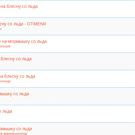
на блесну со льда
сну со льда - ОТМЕНА!
ы
е на мормышку со льда
Большое
блесну со льда
а блесну со льда
анилище
мышку со льда
о льда
рмышку со льда
ское водохранилище