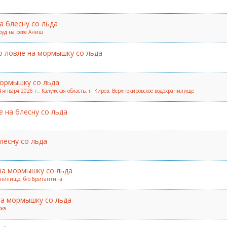
а блесну со льда
руд на реке Аниш
о ловле на мормышку со льда
мормышку со льда
 января 2026 г., Калужская область, г. Киров, Верхнекировское водохранилище
 на блесну со льда
лесну со льда
на мормышку со льда
анилище, б/о Бригантина
на мормышку со льда
ежа