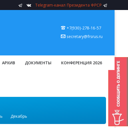
Telegram-канал Президента ФРСР
+7(930)-278-16-57
secretary@frsrus.ru
АРХИВ
ДОКУМЕНТЫ
КОНФЕРЕНЦИЯ 2026
рь
Декабрь