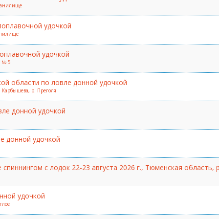
хранилище
поплавочной удочкой
ранилище
поплавочной удочкой
д № 5
ой области по ловле донной удочкой
а Карбышева, р. Преголя
вле донной удочкой
е донной удочкой
спиннингом с лодок 22-23 августа 2026 г., Тюменская область, 
нной удочкой
глое