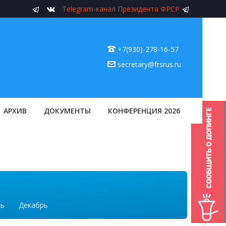
Telegram-канал Президента ФРСР
+7(930)-278-16-57
secretary@frsrus.ru
АРХИВ
ДОКУМЕНТЫ
КОНФЕРЕНЦИЯ 2026
рь
Декабрь