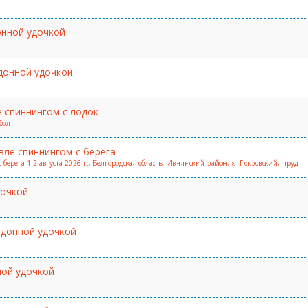
онной удочкой
донной удочкой
 спиннингом с лодок
бол
вле спиннингом с берега
ерега 1-2 августа 2026 г., Белгородская область, Ивнянский район, х. Покровский, пруд
дочкой
 донной удочкой
ной удочкой