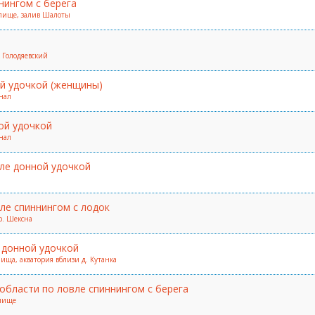
нингом с берега
илище, залив Шалоты
К Голодяевский
й удочкой (женщины)
анал
ой удочкой
анал
ле донной удочкой
ле спиннингом с лодок
р. Шексна
 донной удочкой
ища, акватория вблизи д. Кутанка
бласти по ловле спиннингом с берега
илище