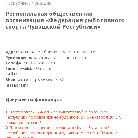
Республика Чувашия
Всероссийские правила
Региональная общественная
организация «Федерация рыболовного
спорта Чувашской Республики»
Судейские документы
Адрес:
428024, г. Чебоксары, ул. Хевешская, 1А
Руководитель:
Улюкин Лев Геннадьевич
Телефон:
8-917-660-21-91
Email:
lev.ulukin@mail.ru
Сайт:
ВКонтакте:
https://vk.com/frs21
Instagram:
Документы федерации
1
:
Протокол технических результатов Кубка Чувашской
Республики по ловле донной удочкой 15-16 сентября 2018 г.
(командный зачёт)
2
:
Протокол технических результатов Кубка Чувашской
Республики по ловле донной удочкой 15-16 сентября 2018 г.