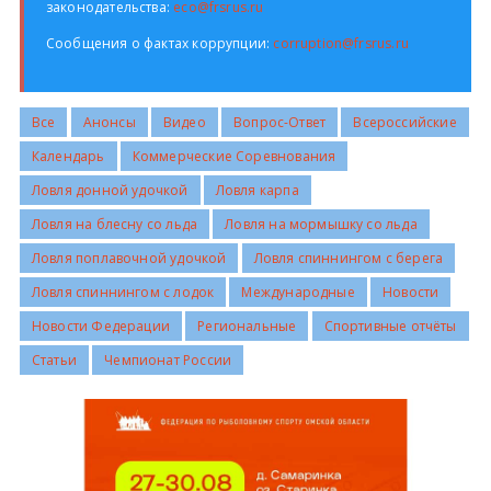
законодательства:
eco@frsrus.ru
Всероссийские правила
Сообщения о фактах коррупции:
corruption@frsrus.ru
Судейские документы
Все
Анонсы
Видео
Вопрос-Ответ
Всероссийские
Календарь
Коммерческие Соревнования
Ловля донной удочкой
Ловля карпа
Ловля на блесну со льда
Ловля на мормышку со льда
Ловля поплавочной удочкой
Ловля спиннингом с берега
Ловля спиннингом с лодок
Международные
Новости
Новости Федерации
Региональные
Спортивные отчёты
Статьи
Чемпионат России