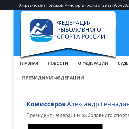
Аккредитована Приказом Минспорта России от 29 декабря 202
ФЕДЕРАЦИЯ
Региональные Федерации
Состав Президиума Всероссийской коллегии судей
Международные
Ловля поплавочной удочкой
Ловля поплавочной удочкой
Ловля поплавочной удочкой
Молодёжный спорт
Единый Календарный План
Результаты соревнований
Антидопинг
Проект Регламента конференции ФРСР
РЫБОЛОВНОГО
для обсуждения 10.02.2026
СПОРТА РОССИИ
ПРЕЗИДИУМ ФЕДЕРАЦИИ
Судейские коллегии
Ловля донной удочкой
Всероссийские
Ловля донной удочкой
Ловля донной удочкой
Молодёжные мероприятия
Документы Минспорта
Кандидаты в Президенты ФРСР
Исполнительная дирекция
Судейские документы
Ловля карпа
Ловля карпа
Региональные
Ловля карпа
Документы ФРСР
Кандидаты в рабочие органы
ГЛАВНАЯ
НОВОСТИ
О ФЕДЕРАЦИИ
СУДЕ
Отчётно-выборной конференции
Попечительский совет
Штрафники
Ловля спиннингом с берега
Ловля спиннингом с берега
Ловля спиннингом с берега
Молодёжное рыболовство
Приказы ФРСР
ПРЕЗИДИУМ ФЕДЕРАЦИИ
Финансовый отчёт
Экспертный совет
Ловля спиннингом с лодок
Ловля спиннингом с лодок
Ловля спиннингом с лодок
Спорт ограниченных возможностей
Протоколы Президиума ФРСР
Информационные письма
Контакты
Ловля на мормышку со льда
Ловля на мормышку со льда
Ловля на мормышку со льда
Физкультурно-массовые мероприятия
Федеральные документы
Комиссаров
Александр Геннади
Образец документов
Ловля на блесну со льда
Ловля на блесну со льда
Ловля на блесну со льда
Формирование сборной
Президент Федерации рыболовного спорт
Аудит
Международные правила