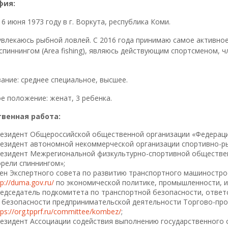
фия:
6 июня 1973 году в г. Воркута, республика Коми.
 увлекаюсь рыбной ловлей. С 2016 года принимаю самое активно
спиннингом (Area fishing), являюсь действующим спортсменом,
ание: среднее специальное, высшее.
е положение: женат, 3 ребенка.
венная работа:
езидент Общероссийской общественной организации «Федераци
езидент автономной некоммерческой организации спортивно-р
езидент Межрегиональной физкультурно-спортивной обществен
рели спиннингом»;
ен Экспертного совета по развитию транспортного машиностро
tp://duma.gov.ru/
по экономической политике, промышленности, и
едседатель подкомитета по транспортной безопасности, ответ
 безопасности предпринимательской деятельности Торгово-пр
tps://org.tpprf.ru/committee/kombez/
;
езидент Ассоциации содействия выполнению государственного