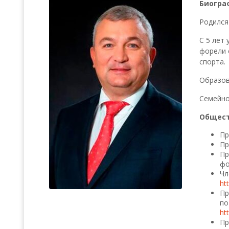
Биогра
Всероссийские правила
Родился 
C 5 лет
Судейские документы
форели 
спорта.
Образов
Семейно
Общест
Пр
Пр
Пр
фо
Чл
ht
Пр
по
ht
Пр