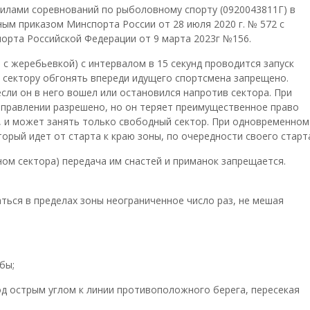
вилами соревнований по рыболовному спорту (0920043811Г) в
ным приказом Минспорта России от 28 июля 2020 г. № 572 с
орта Российской Федерации от 9 марта 2023г №156.
и с жеребьевкой) с интервалом в 15 секунд проводится запуск
к сектору обгонять впереди идущего спортсмена запрещено.
сли он в него вошел или остановился напротив сектора. При
правлении разрешено, но он теряет преимущественное право
, и может занять только свободный сектор. При одновременном
орый идет от старта к краю зоны, по очередности своего старт
ном сектора) передача им снастей и приманок запрещается.
ться в пределах зоны неограниченное число раз, не мешая
бы;
од острым углом к линии противоположного берега, пересекая