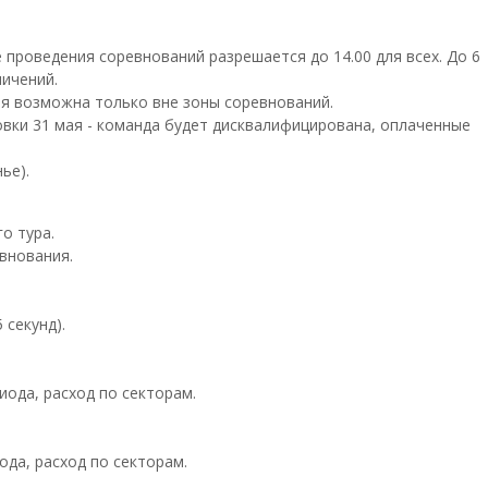
е проведения соревнований разрешается до 14.00 для всех. До 6
ичений.
ля возможна только вне зоны соревнований.
овки 31 мая - команда будет дисквалифицирована, оплаченные
ье).
го тура.
евнования.
 секунд).
риода, расход по секторам.
иода, расход по секторам.