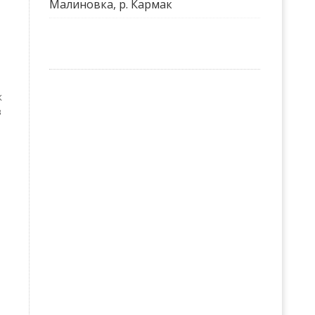
Малиновка, р. Кармак
к
в