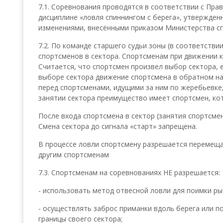
7.1. Соревнования проводятся в соответствии с Пра
дисциплине «ловля спиннингом с берега», утвержден
изменениями, внесёнными приказом Министерства сп
7.2. По команде старшего судьи зоны (в соответстви
спортсменов в сектора. Спортсменам при движении 
Считается, что спортсмен произвел выбор сектора, е
выборе сектора движение спортсмена в обратном на
перед спортсменами, идущими за ним по жеребьевке
занятии сектора преимущество имеет спортсмен, кот
После входа спортсмена в сектор (занятия спортсме
Смена сектора до сигнала «старт» запрещена.
В процессе ловли спортсмену разрешается перемеща
другим спортсменам
7.3. Спортсменам на соревнованиях НЕ разрешается:
- использовать метод отвесной ловли для поимки ры
- осуществлять заброс приманки вдоль берега или п
границы своего сектора;