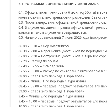
6. ПРОГРАММА СОРЕВНОВАНИЙ 7 июня 2026 г.
6.1. Официальная тренировка 6 июня (суббота) в зон
июня включительно тренировки разрешены без огран
6.3. После завершения официальной тренировки лов
6.4. В случае нарушения правил официальной тренир
взносы в таком случае не возвращаются.
6.5. Начало соревнований 7 июня 2026года (воскресен
06.00 – 6.30 – Сбор участников.
06.30 – 7.00 – Жеребьевка участников по периодам 1-
07.00 – 7.20 – Построение участников. Открытие сор
07.20 – Расход по зонам.
07.40 – 07.55 – Осмотр зоны.
07.55 – 08.00 – Расход по секторам (с интервалом в 15
08.00 – Старт 1-го периода 1 тура ловли.
08.45 – Финиш 1-го периода 1 тура ловли.
08.45 – 09.00 – перерыв, подсчёт результатов 1го пе
09.00 – Старт 2-го периода 1 тура ловли.
9.45 – Финиш 2-го периода 1 тура ловли.
9.45 – 10.00 – перерыв, подсчёт результатов 2го пер
10.00 – Старт 3-го периода 1 тура ловли.