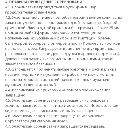
4. ПРАВИЛА ПРОВЕДЕНИЯ СОРЕВНОВАНИЯ.
4.1. Соревнование проводиться в один день в 1 тур
продолжительностью 4 часа
4.2. Участники могут иметь при себе неограниченное количество
запасных удочек, но ловить только одной, оснащенной одной
приманкой. Длина одной приманки без крючка не более 25 мм.
Приманка любой формы, раскраски и конструкции за
исключением искусственных рыбок и их имитаций (блесен,
балансиров, воблеров, стримеров и проч.). Количество крючков
не более четырех. Запрещается применение двух приманок,
расположенных на леске друг за другом (паровоз, тандем и т.п.).
Допускаются различные варианты игры приманками, кроме
явных элементов блеснения.
4.3. Запрещается применять любые животные и растительные
насадки, мёртвых и искусственных рыбок, имитацию мотыля,
опарыша, мормыша их частей, живых и мертвых муравьев,
муравьиных яиц и икры рыб.
4.4. Использование прикормки животного происхождения
запрещено!
4.5. Участникам соревнования разрешается использовать
эхолоты, навигаторы для поиска и ловли рыбы. Использование
видеокамеры для поиска и ловли рыбы запрещено.
4.6. Участникам соревнования запрещено использовать
шуруповерты для сверления лунок!
4.7. Участникам соревнования запрещается передавать,