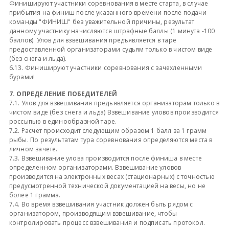
Финишируют участники соревнования в месте старта, в случае
прибытия на финиш после указанного времени после подачи
команды "ФИНИШ" без уважительной причины, результат
данному участнику начисляются штрафные баллы (1 минута -100
баллов). Улов для взвешивания предъявляется в таре
предоставленной организаторами судьям только в чистом виде
(без снега и льда).
6.13. Финишируют участники соревнования с зачехленными
бурами!
7. ОПРЕДЕЛЕНИЕ ПОБЕДИТЕЛЕЙ
7.1. Улов для взвешивания предъявляется организаторам только в
чистом виде (без снега и льда) Взвешивание уловов производится
россыпью в единообразной таре.
7.2. Расчет происходит следующим образом 1 балл за 1 грамм
рыбы. По результатам тура соревнования определяются места в
личном зачете.
7.3. Взвешивание улова производится после финиша в месте
определенном организаторами. Взвешивание уловов
производится на электронных весах (стационарных) с точностью
предусмотренной технической документацией на весы, но не
более 1 грамма.
7.4. Во время взвешивания участник должен быть рядом с
организатором, производящим взвешивание, чтобы
контролировать процесс взвешивания и подписать протокол.