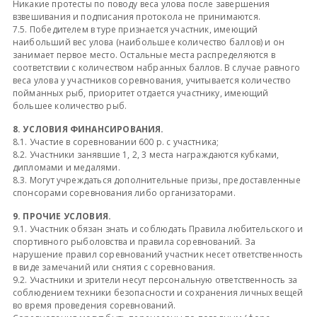
Никакие протесты по поводу веса улова после завершения
взвешивания и подписания протокола не принимаются.
7.5. Победителем в туре признается участник, имеющий
наибольший вес улова (наибольшее количество баллов) и он
занимает первое место. Остальные места распределяются в
соответствии с количеством набранных баллов. В случае равного
веса улова у участников соревнования, учитывается количество
пойманных рыб, приоритет отдается участнику, имеющий
большее количество рыб.
8. УСЛОВИЯ ФИНАНСИРОВАНИЯ.
8.1. Участие в соревновании 600 р. с участника;
8.2. Участники занявшие 1, 2, 3 места награждаются кубками,
дипломами и медалями.
8.3. Могут учреждаться дополнительные призы, предоставленные
спонсорами соревнования либо организаторами.
9. ПРОЧИЕ УСЛОВИЯ.
9.1. Участник обязан знать и соблюдать Правила любительского и
спортивного рыболовства и правила соревнований. За
нарушение правил соревнований участник несет ответственность
в виде замечаний или снятия с соревнования.
9.2. Участники и зрители несут персональную ответственность за
соблюдением техники безопасности и сохранения личных вещей
во время проведения соревнований.