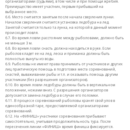
организаторами (судьями), в том числе и при помощи жребия.
Преимущество имеет участник, первым прибывший на
выбранное место.
6.6. Место считается занятым после начала сверления лунки.
Началом сверления считается установка ледобура на лед.
Занятой считается только та лунка, на которой в данный момент
происходит ловля.
6.7. Во время ловли расстояние между рыболовами, должно быть
не меньше 3 м.
6.8. Во время ловли снасть должна находиться в руке. Если
рыболов кладет ее на лед, леска и приманка должны быть
полностью вынуты из воды.
6.9. Рыболовы не имеют права принимать от участников и других
лиц практическую помощь в подготовке места соревнований,
снастей, вываживании рыбы и т.п. и оказывать помощь другим
участникам (без разрешения организаторов).
6.10. Во время ловли ледобуры должны быть в вертикальном
положении, ножами вниз. С разрешения организаторов
допускается замена ледобура в случае его поломки.
6.11. В процессе соревнований рыболовы хранят свой улов в
единообразной таре, предоставляемой организаторами
соревнований.
6.12. На «ФИНИШ» участники соревнования прибывают
самостоятельно, учитывая продолжительность тура. После
пересечения линии «ФИНИШ» время финиша фиксируется.