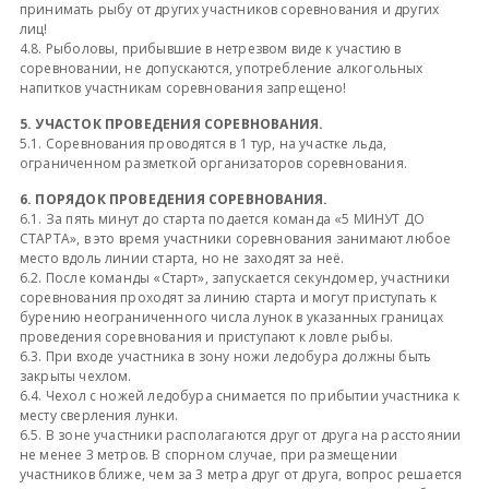
принимать рыбу от других участников соревнования и других
лиц!
4.8. Рыболовы, прибывшие в нетрезвом виде к участию в
соревновании, не допускаются, употребление алкогольных
напитков участникам соревнования запрещено!
5. УЧАСТОК ПРОВЕДЕНИЯ СОРЕВНОВАНИЯ.
5.1. Соревнования проводятся в 1 тур, на участке льда,
ограниченном разметкой организаторов соревнования.
6. ПОРЯДОК ПРОВЕДЕНИЯ СОРЕВНОВАНИЯ.
6.1. За пять минут до старта подается команда «5 МИНУТ ДО
СТАРТА», в это время участники соревнования занимают любое
место вдоль линии старта, но не заходят за неё.
6.2. После команды «Старт», запускается секундомер, участники
соревнования проходят за линию старта и могут приступать к
бурению неограниченного числа лунок в указанных границах
проведения соревнования и приступают к ловле рыбы.
6.3. При входе участника в зону ножи ледобура должны быть
закрыты чехлом.
6.4. Чехол с ножей ледобура снимается по прибытии участника к
месту сверления лунки.
6.5. В зоне участники располагаются друг от друга на расстоянии
не менее 3 метров. В спорном случае, при размещении
участников ближе, чем за 3 метра друг от друга, вопрос решается