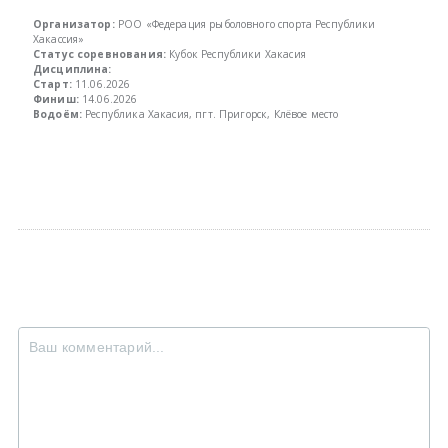
Организатор:
РОО «Федерация рыболовного спорта Республики
Всероссийские правила
Хакассия»
Статус соревнования:
Кубок Республики Хакасия
Дисциплина:
Старт:
11.06.2026
Судейские документы
Финиш:
14.06.2026
Водоём:
Республика Хакасия, пгт. Пригорск, Клёвое место