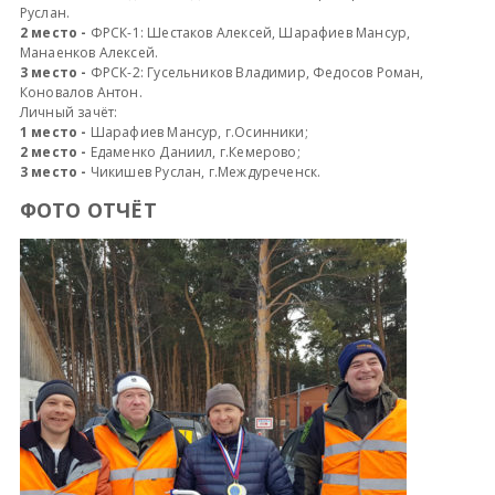
Руслан.
2 место -
ФРСК-1: Шестаков Алексей, Шарафиев Мансур,
Манаенков Алексей.
3 место -
ФРСК-2: Гусельников Владимир, Федосов Роман,
Коновалов Антон.
Личный зачёт:
1 место -
Шарафиев Мансур, г.Осинники;
2 место -
Едаменко Даниил, г.Кемерово;
3 место -
Чикишев Руслан, г.Междуреченск.
ФОТО ОТЧЁТ