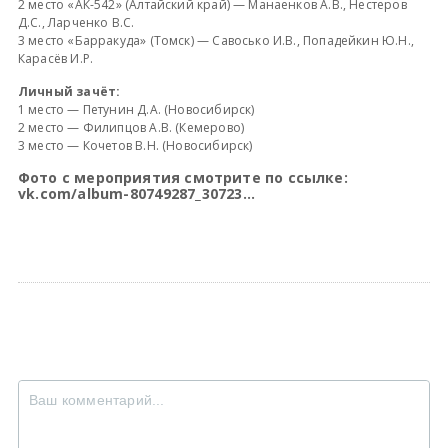
2 место «АК-542» (Алтайский край) — Манаенков А.В., Нестеров
Д.С., Ларченко В.С.
3 место «Барракуда» (Томск) — Савосько И.В., Попадейкин Ю.Н.,
Карасёв И.Р.
Личный зачёт:
1 место — Петунин Д.А. (Новосибирск)
2 место — Филипцов А.В. (Кемерово)
3 место — Кочетов В.Н. (Новосибирск)
Фото с мероприятия смотрите по ссылке:
vk.com/album-80749287_30723...