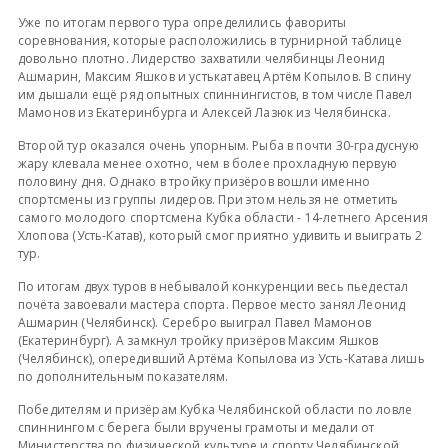
Уже по итогам первого тура определились фавориты
соревнования, которые расположились в турнирной таблице
довольно плотно. Лидерство захватили челябинцы Леонид
Ашмарин, Максим Яшков и устькатавец Артём Копылов. В спину
им дышали ещё ряд опытных спиннингистов, в том числе Павел
Мамонов из Екатеринбурга и Алексей Лазюк из Челябинска.
Второй тур оказался очень упорным. Рыба в почти 30-градусную
жару клевала менее охотно, чем в более прохладную первую
половину дня. Однако в тройку призёров вошли именно
спортсмены из группы лидеров. При этом нельзя не отметить
самого молодого спортсмена Кубка области - 14-летнего Арсения
Хлопова (Усть-Катав), который смог приятно удивить и выиграть 2
тур.
По итогам двух туров в небывалой конкуренции весь пьедестал
почёта завоевали мастера спорта. Первое место занял Леонид
Ашмарин (Челябинск). Серебро выиграл Павел Мамонов
(Екатеринбург). А замкнул тройку призёров Максим Яшков
(Челябинск), опередивший Артёма Копылова из Усть-Катава лишь
по дополнительным показателям.
Победителям и призёрам Кубка Челябинской области по ловле
спиннингом с берега были вручены грамоты и медали от
Министерства по физической культуре и спорту Челябинской