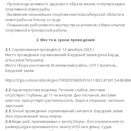
- Пропаганда активного здорового образа жизни, популяризация
спортивной ловли рыбы.
- Выявление сильнейших спортсменов Новосибирской области в
ловле рыбы на блесну со льда.
- Повышение рыболовного мастерства участников, обмен опытом
спортивной и тренерской работы.
2. Место и сроки проведения
2.1.
Соревнования проводятся- 14 декабря 2025 г.
Место проведения соревнований–Бердский залив (река Бердь,
устье реки Петушиха).
Место сбора участников: Искитимский район, СНТ Строитель,
Бердский залив
https://2gis.ru/novosibirsk/geo/70030076609351611/83.241581,54.68488
2.2.
Характеристика водоема: Течение слабое, местами
отсутствует. Глубины до 11-ти метров. Дно песчаное, местами
илистое, присутствует растительность. Берега открытые, частично
заросшие.
2.3.
Зоной проведения соревнований считается: Бердский залив
(без ограничений зоны ловли).
2.4.
Виды рыб, принимаемых к зачету:Окунь– без ограничения по
размеру.Щука принимается к зачету от30 см в длину. Судак