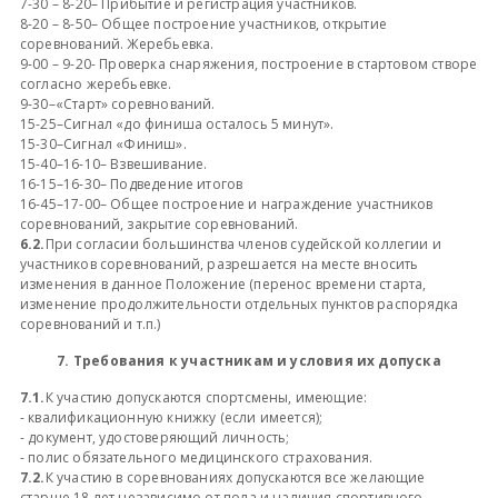
7-30 – 8-20– Прибытие и регистрация участников.
8-20 – 8-50– Общее построение участников, открытие
соревнований. Жеребьевка.
9-00 – 9-20- Проверка снаряжения, построение в стартовом створе
согласно жеребьевке.
9-30–«Старт» соревнований.
15-25–Сигнал «до финиша осталось 5 минут».
15-30–Сигнал «Финиш».
15-40–16-10– Взвешивание.
16-15–16-30– Подведение итогов
16-45–17-00– Общее построение и награждение участников
соревнований, закрытие соревнований.
6.2.
При согласии большинства членов судейской коллегии и
участников соревнований, разрешается на месте вносить
изменения в данное Положение (перенос времени старта,
изменение продолжительности отдельных пунктов распорядка
соревнований и т.п.)
7. Требования к участникам и условия их допуска
7.1.
К участию допускаются спортсмены, имеющие:
- квалификационную книжку (если имеется);
- документ, удостоверяющий личность;
- полис обязательного медицинского страхования.
7.2.
К участию в соревнованиях допускаются все желающие
старше 18 лет независимо от пола и наличия спортивного