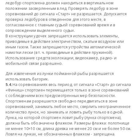
ледобур спортсмена должен находиться в вертикальном
положении засверленным в лед. Проверять ледобур в зоне
соревнований до сигнала «Старт» не разрешается. Допускается
проверка ледобуров в отведенном для этого месте, в
согласованное с главным судьей соревнований время и в
сопровождении выделенного судьи.
В конструкции удочек запрещается использовать элементы,
приводимые в действие электричеством, сжатым воздухом или
иным газом. Также запрещаются устройства автоматической
намотки лески (в т. ч. приводимые в действие пружиной).
Использование средств эхолокации, видеокамер, радио- и
мобильной связи разрешено.
Для извлечения из лунки пойманной рыбы разрешается
использовать багорик.
5.4.
На соревнованиях весь период, от сигнала «Старт» до сигнала
«Финиш» спортсмен перемещается только в зоне соревнований
с соблюдением всех предусмотренных мер безопасности.
Спортсменам разрешается свободно передвигаться в зоне
соревнований, занимать любое место, сверлить неограниченное
количество лунок, но занимать и ловить рыбу только в одной.
Лунка, на которой спортсмен ловит рыбу (лунка спортсмена),
должна быть обозначена флажком. Размеры флажка: полотнище
не менее 10×10 см, длина древка не менее 20 см и не более 50 см.
Ловля на лунках, не обозначенных флажком - запрещена.