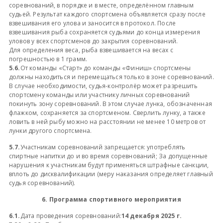
соревнований, в порядке и в месте, определённом главным
судьей. Результат каждого спортсмена объявляется сразу после
взвешивания его улова и заносится в протокол. После
взвешивания рыба сохраняется судьями до конца измерения
уловов у всех спортсменов до закрытия соревнований.
Для определения веса, рыба взвешивается на весах с
погрешностью в 1 грамм.
5.6.
От команды «Старт» до команды «Финиш» спортсмены
должны находиться и перемещаться только в зоне соревнований.
В случае необходимости, судья-контролёр может разрешить
спортсмену команды или участнику личных соревнований
покинуть зону соревнований. В этом случае лунка, обозначенная
флажком, сохраняется за спортсменом. Сверлить лунку, а также
ловить в ней рыбу можно на расстоянии не менее 10 метров от
лунки другого спортсмена.
5.7.
Участникам соревнований запрещается: употреблять
спиртные напитки до и во время соревнований; За допущенные
нарушения к участникам будут применяться штрафные санкции,
вплоть до дисквалификации (меру наказания определяет главный
судья соревнований).
6. Программа спортивного мероприятия
6.1.
Дата проведения соревнований:
14 декабря 2025 г.