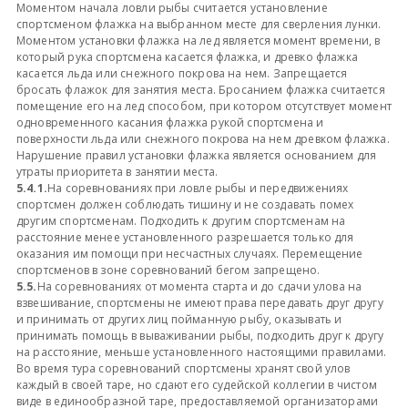
Моментом начала ловли рыбы считается установление
спортсменом флажка на выбранном месте для сверления лунки.
Моментом установки флажка на лед является момент времени, в
который рука спортсмена касается флажка, и древко флажка
касается льда или снежного покрова на нем. Запрещается
бросать флажок для занятия места. Бросанием флажка считается
помещение его на лед способом, при котором отсутствует момент
одновременного касания флажка рукой спортсмена и
поверхности льда или снежного покрова на нем древком флажка.
Нарушение правил установки флажка является основанием для
утраты приоритета в занятии места.
5.4.1.
На соревнованиях при ловле рыбы и передвижениях
спортсмен должен соблюдать тишину и не создавать помех
другим спортсменам. Подходить к другим спортсменам на
расстояние менее установленного разрешается только для
оказания им помощи при несчастных случаях. Перемещение
спортсменов в зоне соревнований бегом запрещено.
5.5.
На соревнованиях от момента старта и до сдачи улова на
взвешивание, спортсмены не имеют права передавать друг другу
и принимать от других лиц пойманную рыбу, оказывать и
принимать помощь в вываживании рыбы, подходить друг к другу
на расстояние, меньше установленного настоящими правилами.
Во время тура соревнований спортсмены хранят свой улов
каждый в своей таре, но сдают его судейской коллегии в чистом
виде в единообразной таре, предоставляемой организаторами