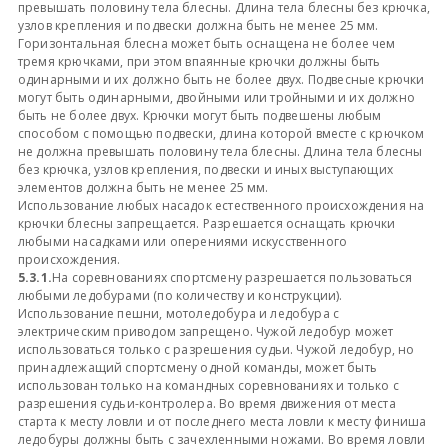
превышать половину тела блесны. Длина тела блесны без крючка,
узлов крепления и подвески должна быть не менее 25 мм.
Горизонтальная блесна может быть оснащена не более чем
тремя крючками, при этом впаянные крючки должны быть
одинарными и их должно быть не более двух. Подвесные крючки
могут быть одинарными, двойными или тройными и их должно
быть не более двух. Крючки могут быть подвешены любым
способом с помощью подвески, длина которой вместе с крючком
не должна превышать половину тела блесны. Длина тела блесны
без крючка, узлов крепления, подвески и иных выступающих
элементов должна быть не менее 25 мм.
Использование любых насадок естественного происхождения на
крючки блесны запрещается. Разрешается оснащать крючки
любыми насадками или оперениями искусственного
происхождения.
5.3.1.
На соревнованиях спортсмену разрешается пользоваться
любыми ледобурами (по количеству и конструкции).
Использование пешни, мотоледобура и ледобура с
электрическим приводом запрещено. Чужой ледобур может
использоваться только с разрешения судьи. Чужой ледобур, но
принадлежащий спортсмену одной команды, может быть
использован только на командных соревнованиях и только с
разрешения судьи-контролера. Во время движения от места
старта к месту ловли и от последнего места ловли к месту финиша
ледобуры должны быть с зачехленными ножами. Во время ловли