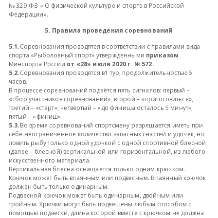
№ 329-ФЗ « О физической культуре и спорте в Российской
Федерации».
5. Правила проведения соревнований
5.1.
Соревнования проводятся в соответствии с правилами вида
спорта «Рыболовный спорт» утвержденными
приказом
Минспорта России
от «28» июля 2020 г. № 572.
5.2.
Соревнования проводятся в1 тур, продолжительностью6
часов.
В процессе соревнований подаётся пять сигналов: первый –
«сбор участников соревнований», второй – «приготовиться»,
третий – «старт», четвёртый – «до финиша осталось 5 минут»,
пятый – «финиш».
5.3.
Во время соревнований спортсмену разрешается иметь при
себе неограниченное количество запасных снастей и удочек, но
ловить рыбу только одной удочкой с одной спортивной блесной
(далее – блесной) вертикальной или горизонтальной, из любого
искусственного материала.
Вертикальная блесна оснащается только одним крючком.
Крючок может быть впаянным или подвесным. Впаянный крючок
должен быть только одинарным.
Подвесной крючок может быть одинарным, двойным или
тройным. Крючки могут быть подвешены любым способом с
помощью подвески, длина которой вместе с крючком не должна