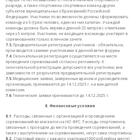
разряда, а также спортсмены спортивных команд других
субъектов (муниципальных образований) Российской
Федерации. Участники по возможности должны сформировать
команду из 3 (трех) человек, один из них капитан. У каждой
команды должна быть веревка длиной 25 метров с отметками
через 5 метров. Участники, не входящие в команды участвуют в
соревнованиях только в личном зачете.
7.3.
Предварительная регистрация участников - обязательна,
производится самими участниками в данной ветке форума.
7.4.
Окончательная регистрация осуществляется на месте
проведения соревнований согласно регламенту. К
окончательной регистрации допускаются все участники, вне
зависимости от результатов предварительной регистрации.
7.5.
Медицинские заявки, заверенные врачом и руководителем
организации, принимаются до 14.12.2025 г. на мандатной
комиссии.
7.6.
Технические заявки принимаются до 14.12.2025 г.
8. Финансовые условия
8.1.
Расходы, связанные с организацией и проведением
соревнований возлагаются на НО ФРС. Расходы спортсменов,
связанные с проездом до места проведения соревнований, а
также с выступлением на соревнованиях, несут сами спортсмены.
8.2.
Стартовый взнос с каждого участника1000 рублей(на месте),