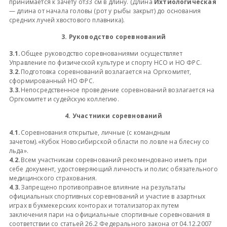
принимается к зачету от33 см в длину. (Длина
Ихтиологическая
— длина от начала головы (рот у рыбы закрыт) до основания
средних лучей хвостового плавника).
3. Руководство соревнований
3.1.
Общее руководство соревнованиями осуществляет
Управление по физической культуре и спорту НСО и НО ФРС.
3.2.
Подготовка соревнований возлагается на Оргкомитет,
сформированный НО ФРС.
3.3.
Непосредственное проведение соревнований возлагается на
Оргкомитет и судейскую коллегию.
4. Участники соревнований
4.1.
Соревнования открытые, личные (с командным
зачетом).«Кубок Новосибирской области по ловле на блесну со
льда».
4.2.
Всем участникам соревнований рекомендовано иметь при
себе документ, удостоверяющий личность и полис обязательного
медицинского страхования.
4.3.
Запрещено противоправное влияние на результаты
официальных спортивных соревнований и участие в азартных
играх в букмекерских конторах и тотализаторах путем
заключения пари на официальные спортивные соревнования в
соответствии со статьей 26.2 Федерального закона от 04.12.2007