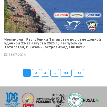
Чемпионат Республики Татарстан по ловле донной
удочкой 22-23 августа 2026 г., Республика
Татарстан, г. Казань, остров-град Свияжск
31.07.2026
1
2
3
…
151
152
Навигация
по
записям