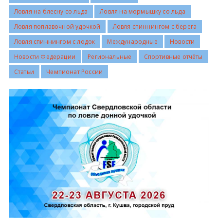
Ловля на блесну со льда
Ловля на мормышку со льда
Всероссийские правила
Ловля поплавочной удочкой
Ловля спиннингом с берега
Ловля спиннингом с лодок
Международные
Новости
Судейские документы
Новости Федерации
Региональные
Спортивные отчёты
Статьи
Чемпионат России