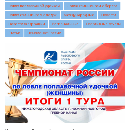
Ловля поплавочной удочкой
Ловля спиннингом с берега
Всероссийские правила
Ловля спиннингом с лодок
Международные
Новости
Новости Федерации
Региональные
Спортивные отчёты
Судейские документы
Статьи
Чемпионат России