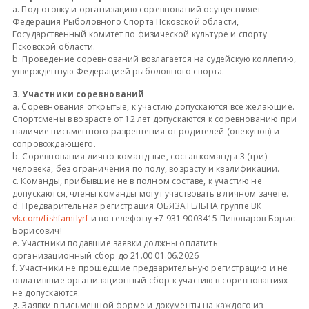
a. Подготовку и организацию соревнований осуществляет
Федерация Рыболовного Спорта Псковской области,
Государственный комитет по физической культуре и спорту
Псковской области.
b. Проведение соревнований возлагается на судейскую коллегию,
утвержденную Федерацией рыболовного спорта.
3. Участники соревнований
a. Соревнования открытые, к участию допускаются все желающие.
Спортсмены в возрасте от 12 лет допускаются к соревнованию при
наличие письменного разрешения от родителей (опекунов) и
сопровождающего.
b. Соревнования лично-командные, состав команды 3 (три)
человека, без ограничения по полу, возрасту и квалификации.
c. Команды, прибывшие не в полном составе, к участию не
допускаются, члены команды могут участвовать в личном зачете.
d. Предварительная регистрация ОБЯЗАТЕЛЬНА группе ВК
vk.com/fishfamilyrf
и по телефону +7 931 9003415 Пивоваров Борис
Борисович!
e. Участники подавшие заявки должны оплатить
организационный сбор до 21.00 01.06.2026
f. Участники не прошедшие предварительную регистрацию и не
оплатившие организационный сбор к участию в соревнованиях
не допускаются.
g. Заявки в письменной форме и документы на каждого из