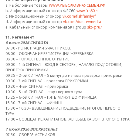
a. Рыболовные товары
WWW.РЫБОЛОВНАЯСЕМЬЯ.РФ
b. Информационный спонсор ФРС60
www.frs60.ru
c. Информационный спонсор
vk.com/fishfamilyrf
d. Информационный спонсор
vk.com/dunaevmedia
e. Кабельный спонсор компания SKT group
skt-g.ru/
11. Регламент
6 июня 2026 СУББОТА
07.30 - РЕГИСТРАЦИЯ УЧАСТНИКОВ.
08.00 – ОКОНЧАНИЕ РЕГИСТРАЦИИ.ЖЕРЕБЬЕВКА
08.30 – ТОРЖЕСТВЕННОЕ ОТРЫТИЕ
09.00 – 1-й СИГНАЛ – ВХОД В СЕКТОРЫ, НАЧАЛО ПОДГОТОВКИ,
ПРОВЕРКА ПРИКОРМКИ
09.25 – 2-ой СИГНАЛ – 5 минут до начала проверки прикормки
09.30 - 3-ий СИГНАЛ – проверка ПРИКОРМКИ
10.20 – 4-ый СИГНАЛ – прикормка
10.30 – 5-ый СИГНАЛ – старт первого тура
15.25 – 6-ой СИГНАЛ – ПЯТЬ МИНУТ ДО ФИНИША
15.30 - 7-ой СИГНАЛ – ФИНИШ
15.30 – 16.30 - ВЗВЕШИВАНИЕ ПОДВЕДЕНИЕ ИТОГОВ ПЕРВОГО
ТУРА
17.00 – СОВЕЩАНИЕ КАПИТАНОВ, ЖЕРЕБЬЕВКА ЗОН ВТОРОГО ТУРА
7 июня 2026 ВОСКРЕСЕНЬЕ
07.30 – СБОР УЧАСТНИКОВ