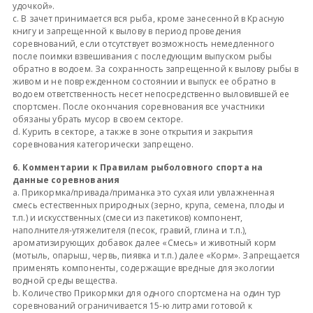
удочкой».
c. В зачет принимается вся рыба, кроме занесенной в Красную
книгу и запрещенной к вылову в период проведения
соревнований, если отсутствует возможность немедленного
после поимки взвешивания с последующим выпуском рыбы
обратно в водоем. За сохранность запрещенной к вылову рыбы в
живом и не поврежденном состоянии и выпуск ее обратно в
водоем ответственность несет непосредственно выловившей ее
спортсмен. После окончания соревнования все участники
обязаны убрать мусор в своем секторе.
d. Курить в секторе, а также в зоне открытия и закрытия
соревнования категорически запрещено.
6. Комментарии к Правилам рыболовного спорта на
данные соревнования
a. Прикормка/привада/приманка это сухая или увлажненная
смесь естественных природных (зерно, крупа, семена, плоды и
т.п.) и искусственных (смеси из пакетиков) компонент,
наполнителя-утяжелителя (песок, гравий, глина и т.п.),
ароматизирующих добавок далее «Смесь» и животный корм
(мотыль, опарыш, червь, пиявка и т.п.) далее «Корм». Запрещается
применять компоненты, содержащие вредные для экологии
водной среды вещества.
b. Количество Прикормки для одного спортсмена на один тур
соревнований ограничивается 15-ю литрами готовой к