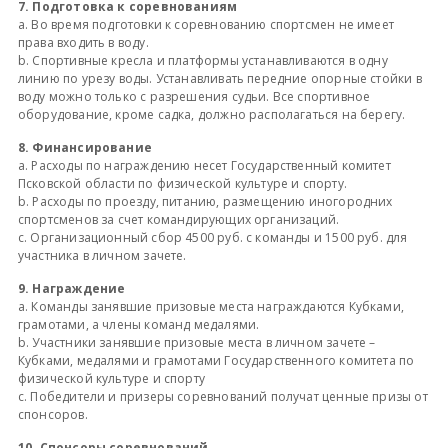
7. Подготовка к соревнованиям
a. Во время подготовки к соревнованию спортсмен не имеет
права входить в воду.
b. Спортивные кресла и платформы устанавливаются в одну
линию по урезу воды. Устанавливать передние опорные стойки в
воду можно только с разрешения судьи. Все спортивное
оборудование, кроме садка, должно располагаться на берегу.
8. Финансирование
a. Расходы по награждению несет Государственный комитет
Псковской области по физической культуре и спорту.
b. Расходы по проезду, питанию, размещению иногородних
спортсменов за счет командирующих организаций.
c. Организационный сбор 4500 руб. с команды и 1500 руб. для
участника в личном зачете.
9. Награждение
a. Команды занявшие призовые места награждаются Кубками,
грамотами, а члены команд медалями.
b. Участники занявшие призовые места в личном зачете –
Кубками, медалями и грамотами Государственного комитета по
физической культуре и спорту
c. Победители и призеры соревнований получат ценные призы от
спонсоров.
10. Спонсоры соревнований