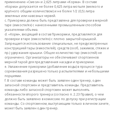
применению «Смеси» и 2,625 литрами «Корма». В составе
«Корма» допускается не более 0,625 литра мотыля (мелкого и
крупного общим количеством) и не более 1/2 (0,5) литра
земляных или навозных червей.
c. Прикормка должна быть представлена для проверки в мерной
таре (емкости/ях) с нанесенными промышленным способом
указателями объема.
d. «Корм», входящий в состав Прикормки, представляется для
проверки в таре (емкости/ях) с плотно закрытой крышкой.
Запрещается использование специальных, не предусмотренных
конструкцией тары (емкости/ей), средств (скоб, зажимов, стяжек и
пр.) удержания крышки. Общее количество тар (емкостей) не
ограничено. Организаторы не обеспечивают спортсменов
мерной тарой для представления насадки и прикормки.
e. Увлажнение прикормки (добавление воды) в процессе тура
соревнования разрешено только распылителями и небольшими
порциями.
f. В составе команды может быть заявлен один тренер, один
запасной спортсмен и представитель команды. Представитель
команды либо запасной спортсмен может выполнять
обязанности второго тренера (согласно п. 2.23 Правил), о чем
должно быть заявлено в комиссию по допуску при регистрации
команды. Со спортсменом, выступающим только в личном зачете,
может быть заявлен один тренер.