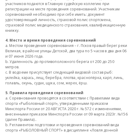
участников подаются в Главную судейскую коллегию при
регистрации на месте проведения соревнований. Участникам
соревнований необходимо при себе иметь: документ
удостоверяющий личность, страховой полис спортсмена,
страховой полис медицинского страхования, квалификационную
книжку.
4. Место и время проведения соревнований
a. Местом проведения соревнования – г. Псков правый берег реки
Великая, в районе улицы Детской, два тура по 5 часов в два дня 06
и 07 июня 2026 года.
b. Удаленность до противоположного берега от 200 до 250
метров.
c. В водоеме присутствует следующий видовой состав рыб:
уклейка, карась, лещ, беребра, плотва, краснопёрка, карп, линь,
голавль, окунь, судак, щука, сом, жерех, ёрш.
5. Правила проведения соревнований
a. Соревнования проводятся в соответствии с Правилами вида
спорта «Рыболовный спорт», утвержденными приказом
Минспорта России от 20 АВГУСТА 2020 г. № 572 с изменениями,
внесенными приказом Минспорта России от 09 марта 2023г. №156
(далее Правила)..
b. Регламентом подготовки и проведения соревнований вида
спорта «РЫБОЛОВНЫЙ СПОРТ» в дисциплине «Ловля донной