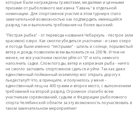
которые были награждены грамотами, медалями и ценными
призами от рыболовного магазина "Гавань" в отдельной
номинации. Для спортсменов участие в этом турнире стало
замечательной возможностью как подтвердить имеющийся
разряд, так и выполнить требования на более высокий.
"Пёстрая рыбка" - от перевода названия Чебаркуль - пёстрое (или
красивое) озеро. Как смогли убедиться участники - и само озеро
и погода были именно "пёстрыми" - штиль и солнце, порывистый
ветер и дождь позволили всем выложиться на 200 %. И тем не
менее, не все участники смогли уйти от "0" и хоть немного
наполнить садки. Слом погоды, ветер и капризная рыба - ничто
не смогло заставить спортсменов сдаться и уйти. Так как даже
единственный пойманный экземпляр мог открыть дорогу к
пьедесталу!!! Что, в принципе, и получилось у меня -
единственный лещ на 400 грамм и второе место, с выполнением
требований на второй разряд. Огромное спасибо всем
участникам соревнований, судьям и Федерации рыболовного
спорта Челябинской области за эту возможность поучаствовать в
таком замечательном мероприятии!