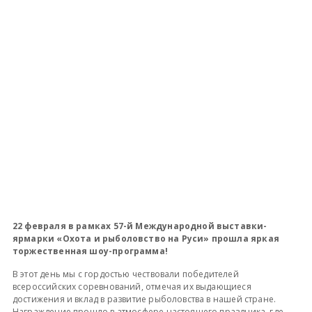
22 февраля в рамках 57-й Международной выставки-
ярмарки «Охота и рыболовство на Руси» прошла яркая
торжественная шоу-программа!
В этот день мы с гордостью чествовали победителей
всероссийских соревнований, отмечая их выдающиеся
достижения и вклад в развитие рыболовства в нашей стране.
Награждение прошло в атмосфере настоящего праздника, где