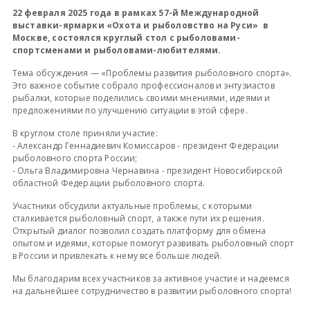
22 февраля 2025 года в рамках 57-й Международной
выставки-ярмарки «Охота и рыболовство на Руси» в
Москве, состоялся круглый стол с рыболовами-
спортсменами и рыболовами-любителями.
Тема обсуждения — «Проблемы развития рыболовного спорта».
Это важное событие собрало профессионалов и энтузиастов
рыбалки, которые поделились своими мнениями, идеями и
предложениями по улучшению ситуации в этой сфере.
В круглом столе приняли участие:
- Александр Геннадиевич Комиссаров - президент Федерации
рыболовного спорта России;
- Ольга Владимировна Чернавина - президент Новосибирской
областной Федерации рыболовного спорта.
Участники обсудили актуальные проблемы, с которыми
сталкивается рыболовный спорт, а также пути их решения.
Открытый диалог позволил создать платформу для обмена
опытом и идеями, которые помогут развивать рыболовный спорт
в России и привлекать к нему все больше людей.
Мы благодарим всех участников за активное участие и надеемся
на дальнейшее сотрудничество в развитии рыболовного спорта!